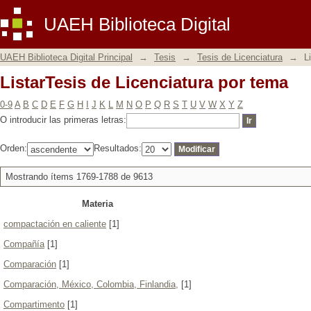
ListarTesis de Licenciatura por tema
UAEH Biblioteca Digital
UAEH Biblioteca Digital Principal
→
Tesis
→
Tesis de Licenciatura
→
L
ListarTesis de Licenciatura por tema
0-9
A
B
C
D
E
F
G
H
I
J
K
L
M
N
O
P
Q
R
S
T
U
V
W
X
Y
Z
O introducir las primeras letras:
Orden:
Resultados:
Mostrando ítems 1769-1788 de 9613
Materia
compactación en caliente
[1]
Compañía
[1]
Comparación
[1]
Comparación, México, Colombia, Finlandia,
[1]
Compartimento
[1]