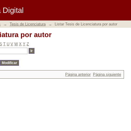
iatura por autor
Digital
s
→
Tesis de Licenciatura
→
Listar Tesis de Licenciatura por autor
iatura por autor
S
T
U
V
W
X
Y
Z
Página anterior
Página siguiente