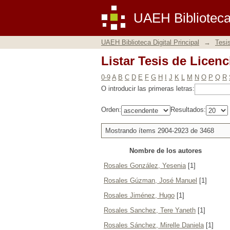
Listar Tesis de Licenc
UAEH Biblioteca 
UAEH Biblioteca Digital Principal
→
Tesi
Listar Tesis de Licenc
0-9
A
B
C
D
E
F
G
H
I
J
K
L
M
N
O
P
Q
R
O introducir las primeras letras:
Orden:
Resultados:
Mostrando ítems 2904-2923 de 3468
Nombre de los autores
Rosales González, Yesenia
[1]
Rosales Gúzman, José Manuel
[1]
Rosales Jiménez, Hugo
[1]
Rosales Sanchez, Tere Yaneth
[1]
Rosales Sánchez, Mirelle Daniela
[1]