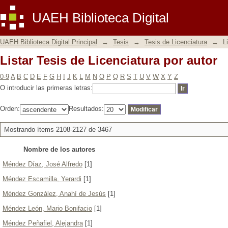
Listar Tesis de Licenciatura por autor
UAEH Biblioteca Digital
UAEH Biblioteca Digital Principal
→
Tesis
→
Tesis de Licenciatura
→
L
Listar Tesis de Licenciatura por autor
0-9
A
B
C
D
E
F
G
H
I
J
K
L
M
N
O
P
Q
R
S
T
U
V
W
X
Y
Z
O introducir las primeras letras:
Orden:
Resultados:
Mostrando ítems 2108-2127 de 3467
Nombre de los autores
Méndez Díaz, José Alfredo
[1]
Méndez Escamilla, Yerardi
[1]
Méndez González, Anahí de Jesús
[1]
Méndez León, Mario Bonifacio
[1]
Méndez Peñafiel, Alejandra
[1]