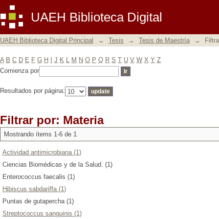
Filtrar por: Materia
UAEH Biblioteca Digital
UAEH Biblioteca Digital Principal
→
Tesis
→
Tesis de Maestría
→
Filtr
A
B
C
D
E
F
G
H
I
J
K
L
M
N
O
P
Q
R
S
T
U
V
W
X
Y
Z
Comienza por
Resultados por página:
Filtrar por: Materia
Mostrando ítems 1-6 de 1
Actividad antimicrobiana (1)
Ciencias Biomédicas y de la Salud. (1)
Enterococcus faecalis (1)
Hibiscus sabdariffa (1)
Puntas de gutapercha (1)
Streptococcus sanguinis (1)