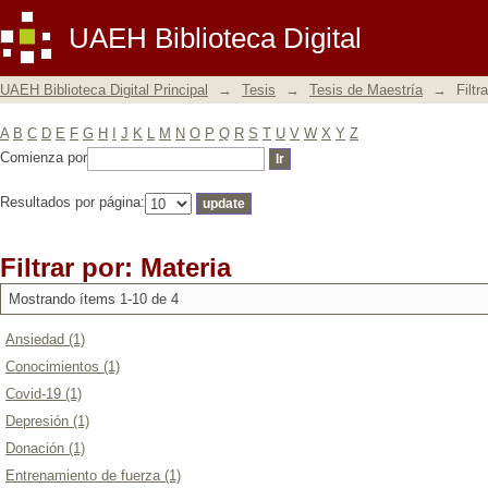
Filtrar por: Materia
UAEH Biblioteca Digital
UAEH Biblioteca Digital Principal
→
Tesis
→
Tesis de Maestría
→
Filtr
A
B
C
D
E
F
G
H
I
J
K
L
M
N
O
P
Q
R
S
T
U
V
W
X
Y
Z
Comienza por
Resultados por página:
Filtrar por: Materia
Mostrando ítems 1-10 de 4
Ansiedad (1)
Conocimientos (1)
Covid-19 (1)
Depresión (1)
Donación (1)
Entrenamiento de fuerza (1)