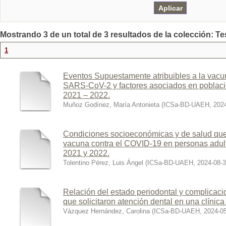
Mostrando 3 de un total de 3 resultados de la colección: Te
1
Eventos Supuestamente atribuibles a la vacu
SARS-CoV-2 y factores asociados en poblaci
2021 – 2022.
Muñoz Godínez, María Antonieta
(
ICSa-BD-UAEH
,
202
Condiciones socioeconómicas y de salud que 
vacuna contra el COVID-19 en personas adul
2021 y 2022.
Tolentino Pérez, Luis Ángel
(
ICSa-BD-UAEH
,
2024-08-
Relación del estado periodontal y complicac
que solicitaron atención dental en una clínica
Vázquez Hernández, Carolina
(
ICSa-BD-UAEH
,
2024-0