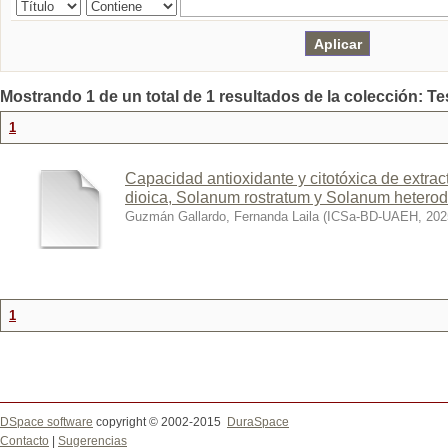
Mostrando 1 de un total de 1 resultados de la colección: Te
1
Capacidad antioxidante y citotóxica de extra
dioica, Solanum rostratum y Solanum hetero
Guzmán Gallardo, Fernanda Laila
(
ICSa-BD-UAEH
,
202
1
DSpace software
copyright © 2002-2015
DuraSpace
Contacto
|
Sugerencias