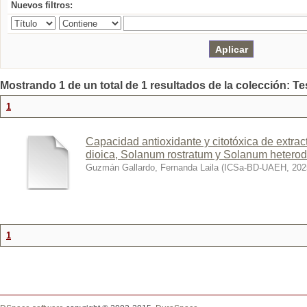
Nuevos filtros:
Mostrando 1 de un total de 1 resultados de la colección: Te
1
Capacidad antioxidante y citotóxica de extra
dioica, Solanum rostratum y Solanum hetero
Guzmán Gallardo, Fernanda Laila
(
ICSa-BD-UAEH
,
202
1