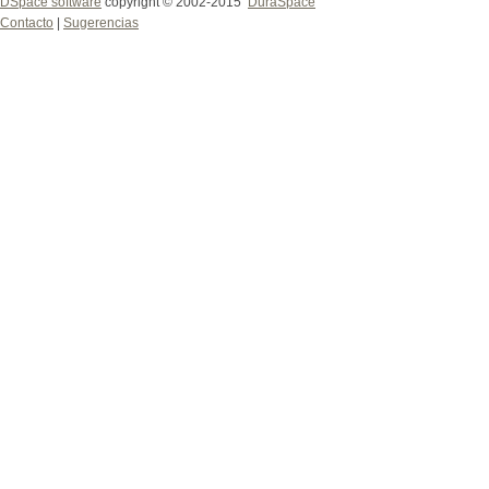
DSpace software
copyright © 2002-2015
DuraSpace
Contacto
|
Sugerencias