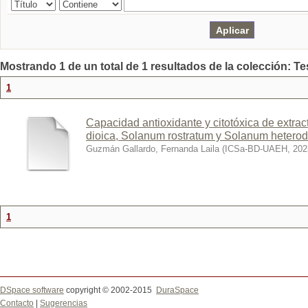
Mostrando 1 de un total de 1 resultados de la colección: Te
1
Capacidad antioxidante y citotóxica de extra
dioica, Solanum rostratum y Solanum hetero
Guzmán Gallardo, Fernanda Laila
(
ICSa-BD-UAEH
,
202
1
DSpace software
copyright © 2002-2015
DuraSpace
Contacto
|
Sugerencias