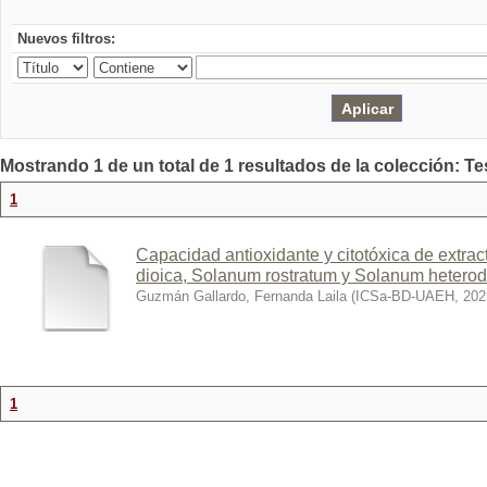
Nuevos filtros:
Mostrando 1 de un total de 1 resultados de la colección: Te
1
Capacidad antioxidante y citotóxica de extra
dioica, Solanum rostratum y Solanum hetero
Guzmán Gallardo, Fernanda Laila
(
ICSa-BD-UAEH
,
202
1