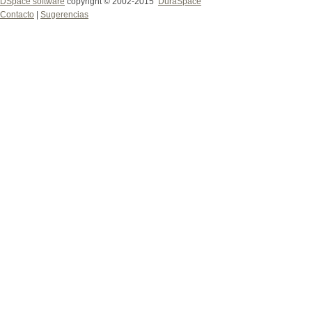
DSpace software
copyright © 2002-2015
DuraSpace
Contacto
|
Sugerencias