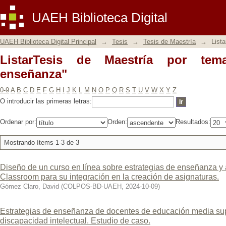
ListarTesis de Maestría por tema "Estr
UAEH Biblioteca Digital
UAEH Biblioteca Digital Principal
→
Tesis
→
Tesis de Maestría
→
List
ListarTesis de Maestría por tem
enseñanza"
0-9
A
B
C
D
E
F
G
H
I
J
K
L
M
N
O
P
Q
R
S
T
U
V
W
X
Y
Z
O introducir las primeras letras:
Ordenar por:
Orden:
Resultados:
Mostrando ítems 1-3 de 3
Diseño de un curso en línea sobre estrategias de enseñanza y 
Classroom para su integración en la creación de asignaturas.
Gómez Claro, David
(
COLPOS-BD-UAEH
,
2024-10-09
)
Estrategias de enseñanza de docentes de educación media sup
discapacidad intelectual. Estudio de caso.