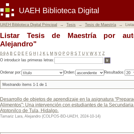
Listar Tesis de Maestría por autor "Tam
UAEH Biblioteca Digital
UAEH Biblioteca Digital Principal
→
Tesis
→
Tesis de Maestría
→
Lista
Listar Tesis de Maestría por aut
Alejandro"
0-9
A
B
C
D
E
F
G
H
I
J
K
L
M
N
O
P
Q
R
S
T
U
V
W
X
Y
Z
O introducir las primeras letras:
Ordenar por:
Orden:
Resultados:
Mostrando ítems 1-1 de 1
Desarrollo de objetos de aprendizaje en la asignatura “Prepar
Alimentos”: Una intervención con estudiantes de la Secundaria
Atotonilco de Tula, Hidalgo.
Tamariz Lara, Alejandro
(
COLPOS-BD-UAEH
,
2024-10-14
)