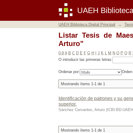
Listar Tesis de Maest
UAEH Biblioteca 
UAEH Biblioteca Digital Principal
→
Tesi
Listar Tesis de Maes
Arturo"
0-9
A
B
C
D
E
F
G
H
I
J
K
L
M
N
O
P
Q
R
O introducir las primeras letras:
Ordenar por:
Orden
Mostrando ítems 1-1 de 1
Identificación de patrones y su gen
superior.
Sánchez Cervantes, Arturo
(
ICBI-BD-UAE
Mostrando ítems 1-1 de 1