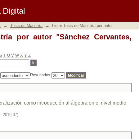
ría por autor "Sánchez Cervantes, Artur
Digital
s
→
Tesis de Maestría
→
Listar Tesis de Maestría por autor
tría por autor "Sánchez Cervantes,
S
T
U
V
W
X
Y
Z
:
Resultados:
eralización como introducción al álgebra en el nivel medio
H
,
2019-07
)