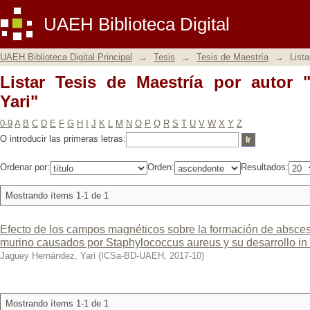
Listar Tesis de Maestría por autor "Ja
UAEH Biblioteca Digital
UAEH Biblioteca Digital Principal
→
Tesis
→
Tesis de Maestría
→
Lista
Listar Tesis de Maestría por autor 
Yari"
0-9
A
B
C
D
E
F
G
H
I
J
K
L
M
N
O
P
Q
R
S
T
U
V
W
X
Y
Z
O introducir las primeras letras:
Ordenar por:
Orden:
Resultados:
Mostrando ítems 1-1 de 1
Efecto de los campos magnéticos sobre la formación de absc
murino causados por Staphylococcus aureus y su desarrollo in v
Jaguey Hernández, Yari
(
ICSa-BD-UAEH
,
2017-10
)
Mostrando ítems 1-1 de 1