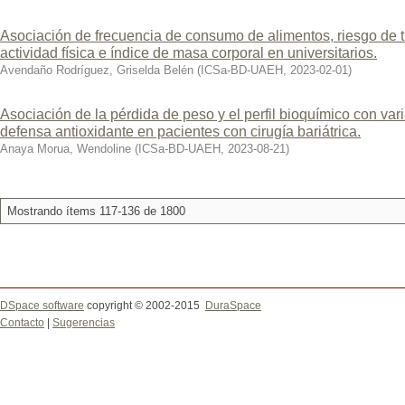
Asociación de frecuencia de consumo de alimentos, riesgo de t
actividad física e índice de masa corporal en universitarios.
Avendaño Rodríguez, Griselda Belén
(
ICSa-BD-UAEH
,
2023-02-01
)
Asociación de la pérdida de peso y el perfil bioquímico con var
defensa antioxidante en pacientes con cirugía bariátrica.
Anaya Morua, Wendoline
(
ICSa-BD-UAEH
,
2023-08-21
)
Mostrando ítems 117-136 de 1800
DSpace software
copyright © 2002-2015
DuraSpace
Contacto
|
Sugerencias