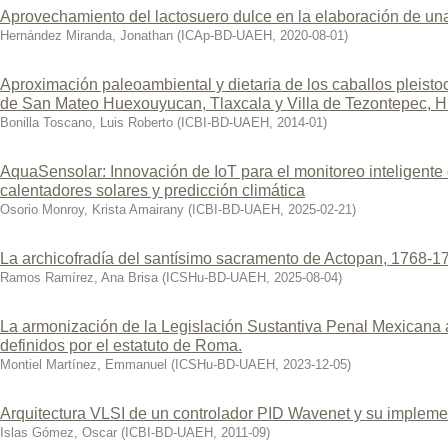
Aprovechamiento del lactosuero dulce en la elaboración de una
Hernández Miranda, Jonathan
(
ICAp-BD-UAEH
,
2020-08-01
)
Aproximación paleoambiental y dietaria de los caballos pleist
de San Mateo Huexouyucan, Tlaxcala y Villa de Tezontepec, H
Bonilla Toscano, Luis Roberto
(
ICBI-BD-UAEH
,
2014-01
)
AquaSensolar: Innovación de IoT para el monitoreo inteligente 
calentadores solares y predicción climática
Osorio Monroy, Krista Amairany
(
ICBI-BD-UAEH
,
2025-02-21
)
La archicofradía del santísimo sacramento de Actopan, 1768-1
Ramos Ramírez, Ana Brisa
(
ICSHu-BD-UAEH
,
2025-08-04
)
La armonización de la Legislación Sustantiva Penal Mexicana 
definidos por el estatuto de Roma.
Montiel Martínez, Emmanuel
(
ICSHu-BD-UAEH
,
2023-12-05
)
Arquitectura VLSI de un controlador PID Wavenet y su implem
Islas Gómez, Oscar
(
ICBI-BD-UAEH
,
2011-09
)