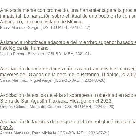
Arte socialmente comprometido, una herramienta para la procura
inmaterial: La narración sobre el ritual de una boda en la com
Amanalco, Texcoco, estado de México.
Pérez Méndez, Sergio
(
IDA-BD-UAEH
,
2024-09-17
)
Asistencia robotizada adaptable del miembro superior basado 
fisiológica del humano.
Valdes Rincon, Elizabeth
(
ICBI-BD-UAEH
,
2021-01
)
Asociación de enfermedades crónicas no transmisibles e inseg
mayores de 18 años de Mineral de la Reforma, Hidalgo. 2023-
Serna Martínez, Miguel Ángel
(
ICSa-BD-UAEH
,
2024-08-26
)
Asociación de estilos de vida al sobrepeso u obesidad en adole
Sierra de San Agustín Tlaxiaca, Hidalgo, en el 2023.
Omaña Galindo, María del Carmen
(
ICSa-BD-UAEH
,
2024-09-26
)
Asociación de factores de riesgo con el control glucémico en p
tipo 2.
Acosta Meneses, Ruth Michelle
(
ICSa-BD-UAEH
,
2022-07-21
)