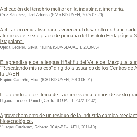
Aplicación del tenebrio molitor en la industria alimentaria.
Cruz Sánchez, Itzel Adriana
(
ICAp-BD-UAEH
,
2025-07-29
)
Aplicación educativa para favorecer el desarrollo de habilidad
alumnos del sexto grado de primaria del Instituto Pedagógico 
Iztapalapa.
Ojeda Cedeño, Silvia Paulina
(
SUV-BD-UAEH
,
2018-05
)
El aprendizaje de la lengua Hñähñu del Valle del Mezquital a tr
“Rescatando mis raíces” dirigido a usuarios de los Centros de
la UAEH.
Espino Castaño, Elias
(
ICBI-BD-UAEH
,
2019-05-01
)
El aprendizaje del tema de fracciones en alumnos de sexto gra
Higuera Tinoco, Daniel
(
ICSHu-BD-UAEH
,
2022-12-02
)
Aprovechamiento de un residuo de la industria cárnica mediant
biotecnológico.
Villegas Cardenaz, Roberto
(
ICAp-BD-UAEH
,
2011-10
)