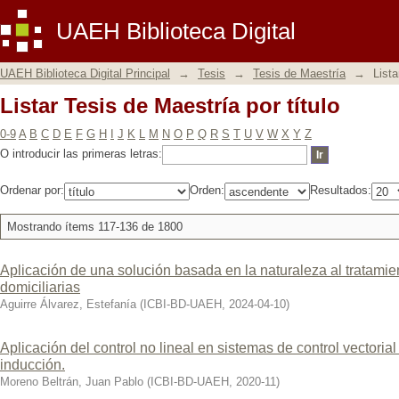
Listar Tesis de Maestría por título
UAEH Biblioteca Digital
UAEH Biblioteca Digital Principal
→
Tesis
→
Tesis de Maestría
→
Lista
Listar Tesis de Maestría por título
0-9
A
B
C
D
E
F
G
H
I
J
K
L
M
N
O
P
Q
R
S
T
U
V
W
X
Y
Z
O introducir las primeras letras:
Ordenar por:
Orden:
Resultados:
Mostrando ítems 117-136 de 1800
Aplicación de una solución basada en la naturaleza al tratamie
domiciliarias
Aguirre Álvarez, Estefanía
(
ICBI-BD-UAEH
,
2024-04-10
)
Aplicación del control no lineal en sistemas de control vectori
inducción.
Moreno Beltrán, Juan Pablo
(
ICBI-BD-UAEH
,
2020-11
)