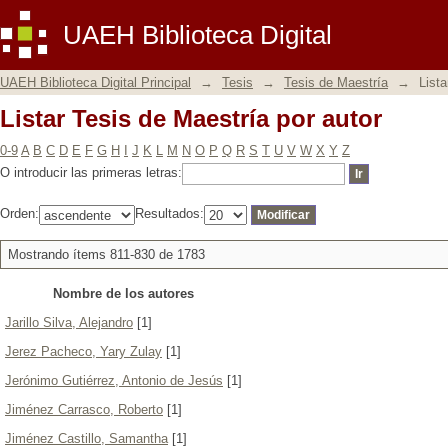
Listar Tesis de Maestría por autor
UAEH Biblioteca Digital
UAEH Biblioteca Digital Principal
→
Tesis
→
Tesis de Maestría
→
Lista
Listar Tesis de Maestría por autor
0-9
A
B
C
D
E
F
G
H
I
J
K
L
M
N
O
P
Q
R
S
T
U
V
W
X
Y
Z
O introducir las primeras letras:
Orden:
Resultados:
Mostrando ítems 811-830 de 1783
Nombre de los autores
Jarillo Silva, Alejandro
[1]
Jerez Pacheco, Yary Zulay
[1]
Jerónimo Gutiérrez, Antonio de Jesús
[1]
Jiménez Carrasco, Roberto
[1]
Jiménez Castillo, Samantha
[1]