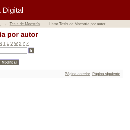
ía por autor
Digital
s
→
Tesis de Maestría
→
Listar Tesis de Maestría por autor
ía por autor
S
T
U
V
W
X
Y
Z
Página anterior
Página siguiente