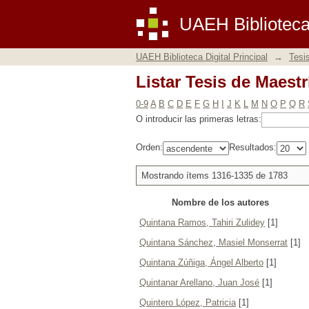
Listar Tesis de Maestr
UAEH Biblioteca 
UAEH Biblioteca Digital Principal
→
Tesi
Listar Tesis de Maestr
0-9
A
B
C
D
E
F
G
H
I
J
K
L
M
N
O
P
Q
R
O introducir las primeras letras:
Orden:
Resultados:
Mostrando ítems 1316-1335 de 1783
Nombre de los autores
Quintana Ramos, Tahiri Zulidey
[1]
Quintana Sánchez, Masiel Monserrat
[1]
Quintana Zúñiga, Ángel Alberto
[1]
Quintanar Arellano, Juan José
[1]
Quintero López, Patricia
[1]