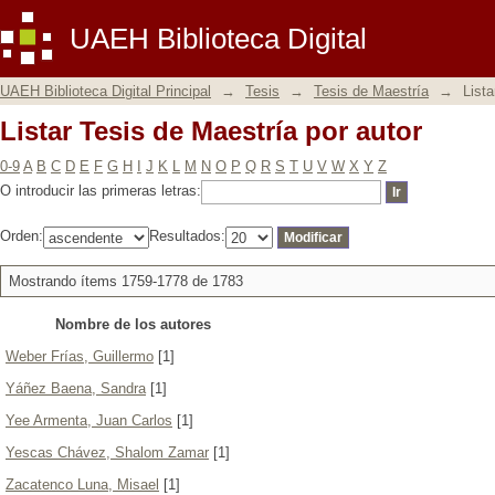
Listar Tesis de Maestría por autor
UAEH Biblioteca Digital
UAEH Biblioteca Digital Principal
→
Tesis
→
Tesis de Maestría
→
Lista
Listar Tesis de Maestría por autor
0-9
A
B
C
D
E
F
G
H
I
J
K
L
M
N
O
P
Q
R
S
T
U
V
W
X
Y
Z
O introducir las primeras letras:
Orden:
Resultados:
Mostrando ítems 1759-1778 de 1783
Nombre de los autores
Weber Frías, Guillermo
[1]
Yáñez Baena, Sandra
[1]
Yee Armenta, Juan Carlos
[1]
Yescas Chávez, Shalom Zamar
[1]
Zacatenco Luna, Misael
[1]