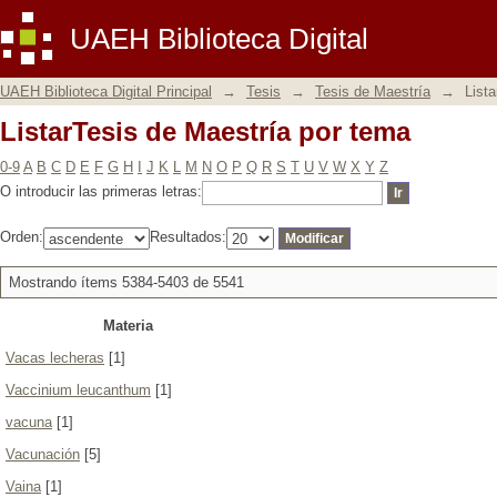
ListarTesis de Maestría por tema
UAEH Biblioteca Digital
UAEH Biblioteca Digital Principal
→
Tesis
→
Tesis de Maestría
→
List
ListarTesis de Maestría por tema
0-9
A
B
C
D
E
F
G
H
I
J
K
L
M
N
O
P
Q
R
S
T
U
V
W
X
Y
Z
O introducir las primeras letras:
Orden:
Resultados:
Mostrando ítems 5384-5403 de 5541
Materia
Vacas lecheras
[1]
Vaccinium leucanthum
[1]
vacuna
[1]
Vacunación
[5]
Vaina
[1]