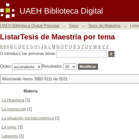
ListarTesis de Maestría por tema
UAEH Biblioteca Digital
UAEH Biblioteca Digital Principal
→
Tesis
→
Tesis de Maestría
→
List
ListarTesis de Maestría por tema
0-9
A
B
C
D
E
F
G
H
I
J
K
L
M
N
O
P
Q
R
S
T
U
V
W
X
Y
Z
O introducir las primeras letras:
Orden:
Resultados:
Mostrando ítems 3092-3111 de 5531
Materia
La Huasteca
[1]
La inquisición
[1]
La situación socioeconómica
[1]
La vejez
[1]
Laberinto
[1]