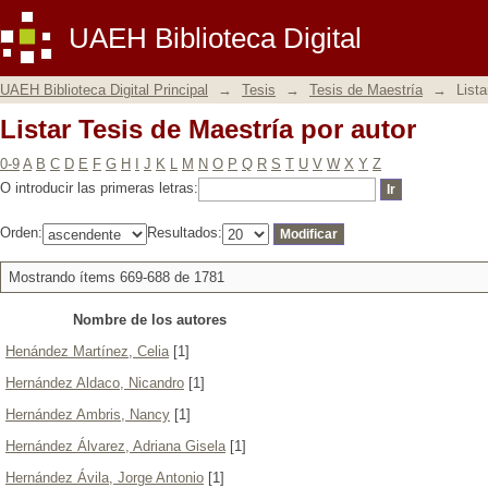
Listar Tesis de Maestría por autor
UAEH Biblioteca Digital
UAEH Biblioteca Digital Principal
→
Tesis
→
Tesis de Maestría
→
Lista
Listar Tesis de Maestría por autor
0-9
A
B
C
D
E
F
G
H
I
J
K
L
M
N
O
P
Q
R
S
T
U
V
W
X
Y
Z
O introducir las primeras letras:
Orden:
Resultados:
Mostrando ítems 669-688 de 1781
Nombre de los autores
Henández Martínez, Celia
[1]
Hernández Aldaco, Nicandro
[1]
Hernández Ambris, Nancy
[1]
Hernández Álvarez, Adriana Gisela
[1]
Hernández Ávila, Jorge Antonio
[1]