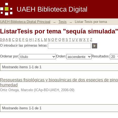
ListarTesis por tema "sequía simulada"
UAEH Biblioteca Digital
UAEH Biblioteca Digital Principal
→
Tesis
→
Listar Tesis por tema
ListarTesis por tema "sequía simulada"
0-9
A
B
C
D
E
F
G
H
I
J
K
L
M
N
O
P
Q
R
S
T
U
V
W
X
Y
Z
O introducir las primeras letras:
Ordenar por:
Orden:
Resultados:
Mostrando ítems 1-1 de 1
Respuestas fisiológicas y bioquímicas de dos especies de pino
humedad
Ortiz Ortega, Marcelo
(
ICAp-BD-UAEH
,
2006-09
)
Mostrando ítems 1-1 de 1