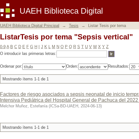
ListarTesis por tema "Sepsis vertical"
UAEH Biblioteca Digital
UAEH Biblioteca Digital Principal
→
Tesis
→
Listar Tesis por tema
ListarTesis por tema "Sepsis vertical"
0-9
A
B
C
D
E
F
G
H
I
J
K
L
M
N
O
P
Q
R
S
T
U
V
W
X
Y
Z
O introducir las primeras letras:
Ordenar por:
Orden:
Resultados:
Mostrando ítems 1-1 de 1
Factores de riesgo asociados a sepsis neonatal de inicio temp
Intensiva Pediátrica del Hospital General de Pachuca del 2022
Melchor Muñoz, Estefanía
(
ICSa-BD-UAEH
,
2024-06-13
)
Mostrando ítems 1-1 de 1