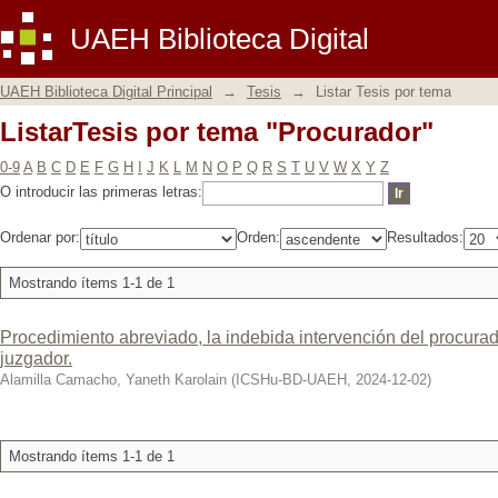
ListarTesis por tema "Procurador"
UAEH Biblioteca Digital
UAEH Biblioteca Digital Principal
→
Tesis
→
Listar Tesis por tema
ListarTesis por tema "Procurador"
0-9
A
B
C
D
E
F
G
H
I
J
K
L
M
N
O
P
Q
R
S
T
U
V
W
X
Y
Z
O introducir las primeras letras:
Ordenar por:
Orden:
Resultados:
Mostrando ítems 1-1 de 1
Procedimiento abreviado, la indebida intervención del procurado
juzgador.
Alamilla Camacho, Yaneth Karolain
(
ICSHu-BD-UAEH
,
2024-12-02
)
Mostrando ítems 1-1 de 1