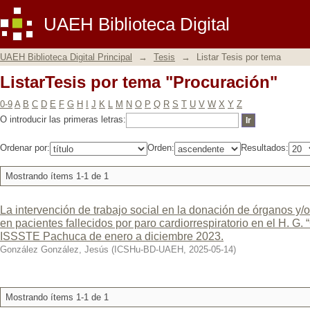
ListarTesis por tema "Procuración"
UAEH Biblioteca Digital
UAEH Biblioteca Digital Principal
→
Tesis
→
Listar Tesis por tema
ListarTesis por tema "Procuración"
0-9
A
B
C
D
E
F
G
H
I
J
K
L
M
N
O
P
Q
R
S
T
U
V
W
X
Y
Z
O introducir las primeras letras:
Ordenar por:
Orden:
Resultados:
Mostrando ítems 1-1 de 1
La intervención de trabajo social en la donación de órganos y/o 
en pacientes fallecidos por paro cardiorrespiratorio en el H. G
ISSSTE Pachuca de enero a diciembre 2023.
González González, Jesús
(
ICSHu-BD-UAEH
,
2025-05-14
)
Mostrando ítems 1-1 de 1