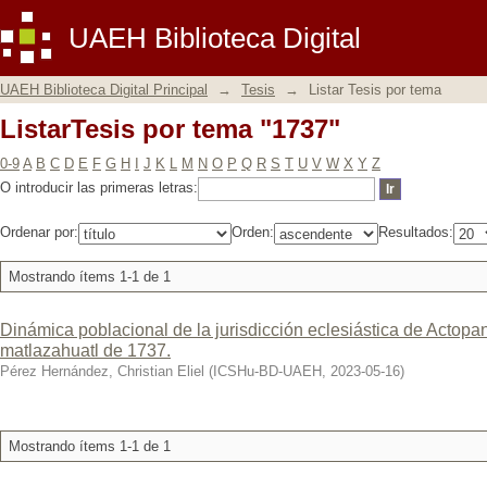
ListarTesis por tema "1737"
UAEH Biblioteca Digital
UAEH Biblioteca Digital Principal
→
Tesis
→
Listar Tesis por tema
ListarTesis por tema "1737"
0-9
A
B
C
D
E
F
G
H
I
J
K
L
M
N
O
P
Q
R
S
T
U
V
W
X
Y
Z
O introducir las primeras letras:
Ordenar por:
Orden:
Resultados:
Mostrando ítems 1-1 de 1
Dinámica poblacional de la jurisdicción eclesiástica de Actopa
matlazahuatl de 1737.
Pérez Hernández, Christian Eliel
(
ICSHu-BD-UAEH
,
2023-05-16
)
Mostrando ítems 1-1 de 1