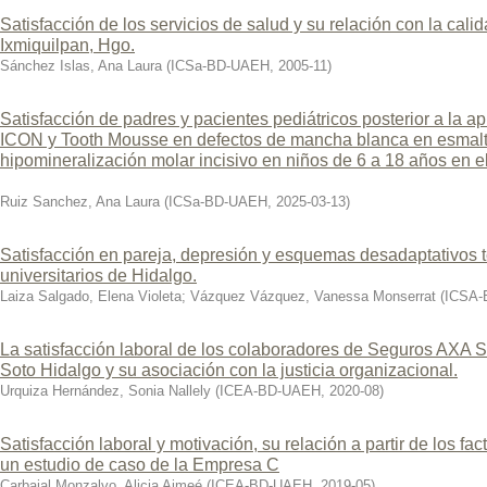
Satisfacción de los servicios de salud y su relación con la cali
Ixmiquilpan, Hgo.
Sánchez Islas, Ana Laura
(
ICSa-BD-UAEH
,
2005-11
)
Satisfacción de padres y pacientes pediátricos posterior a la apli
ICON y Tooth Mousse en defectos de mancha blanca en esmalte
hipomineralización molar incisivo en niños de 6 a 18 años en el
Ruiz Sanchez, Ana Laura
(
ICSa-BD-UAEH
,
2025-03-13
)
Satisfacción en pareja, depresión y esquemas desadaptativos 
universitarios de Hidalgo.
Laiza Salgado, Elena Violeta
;
Vázquez Vázquez, Vanessa Monserrat
(
ICSA-
La satisfacción laboral de los colaboradores de Seguros AXA 
Soto Hidalgo y su asociación con la justicia organizacional.
Urquiza Hernández, Sonia Nallely
(
ICEA-BD-UAEH
,
2020-08
)
Satisfacción laboral y motivación, su relación a partir de los fac
un estudio de caso de la Empresa C
Carbajal Monzalvo, Alicia Aimeé
(
ICEA-BD-UAEH
,
2019-05
)