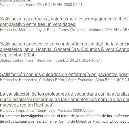
Vargas Licona, Iván
(
ICSa-BD-UAEH
,
2008-01-01
)
Satisfacción académica, valores morales y engagement del estu
comparativo entre tres universidades.
Hernández Márquez, Joyse Elena
;
Torres Granados, Viviane
(
ICSA-BD-UAE
Satisfacción anestésica como indicador de calidad de la atenci
anestésico, en el Hospital General Dra. Columba Rivera Osor
septiembre 2024.
Juárez Cortés, Karen Berenice
(
ICSa-BD-UAEH
,
2024-10-24
)
Satisfacción con los cuidados de enfermería en pacientes posq
Hernández Hernández, Cristhian Efrén
;
López Escudero, Alma Belém
(
ICSA
La satisfacción de los profesores de secundaria con la actualiz
curso estatal ‘el desarrollo de las competencias para la vida 
maestros región Pachuca'.
Fonseca Trejo, Xitlali
;
Zenil Trejo, Marisela
(
2008-05-30
)
La presente investigación aborda el tema de la satisfacción de los profesor
de actualización que realizan en el Centro de Maestros Pachuca. El concepto 