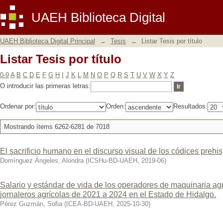
Listar Tesis por título
UAEH Biblioteca Digital
UAEH Biblioteca Digital Principal
→
Tesis
→
Listar Tesis por título
Listar Tesis por título
0-9
A
B
C
D
E
F
G
H
I
J
K
L
M
N
O
P
Q
R
S
T
U
V
W
X
Y
Z
O introducir las primeras letras:
Ordenar por:
Orden:
Resultados:
Mostrando ítems 6262-6281 de 7018
El sacrificio humano en el discurso visual de los códices prehis
Domínguez Ángeles, Alondra
(
ICSHu-BD-UAEH
,
2019-06
)
Salario y estándar de vida de los operadores de maquinaria ag
jornaleros agrícolas de 2021 a 2024 en el Estado de Hidalgo.
Pérez Guzmán, Sofia
(
ICEA-BD-UAEH
,
2025-10-30
)