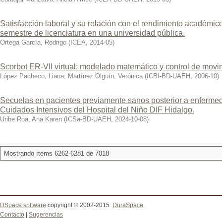
Satisfacción laboral y su relación con el rendimiento académic
semestre de licenciatura en una universidad pública.
Ortega García, Rodrigo
(
ICEA
,
2014-05
)
Scorbot ER-VII virtual: modelado matemático y control de movi
López Pacheco, Liana
;
Martínez Olguín, Verónica
(
ICBI-BD-UAEH
,
2006-10
)
Secuelas en pacientes previamente sanos posterior a enfermed
Cuidados Intensivos del Hospital del Niño DIF Hidalgo.
Uribe Roa, Ana Karen
(
ICSa-BD-UAEH
,
2024-10-08
)
Mostrando ítems 6262-6281 de 7018
DSpace software
copyright © 2002-2015
DuraSpace
Contacto
|
Sugerencias