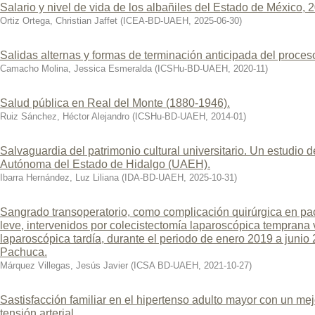
Salario y nivel de vida de los albañiles del Estado de México, 
Ortiz Ortega, Christian Jaffet
(
ICEA-BD-UAEH
,
2025-06-30
)
Salidas alternas y formas de terminación anticipada del proces
Camacho Molina, Jessica Esmeralda
(
ICSHu-BD-UAEH
,
2020-11
)
Salud pública en Real del Monte (1880-1946).
Ruiz Sánchez, Héctor Alejandro
(
ICSHu-BD-UAEH
,
2014-01
)
Salvaguardia del patrimonio cultural universitario. Un estudio 
Autónoma del Estado de Hidalgo (UAEH).
Ibarra Hernández, Luz Liliana
(
IDA-BD-UAEH
,
2025-10-31
)
Sangrado transoperatorio, como complicación quirúrgica en paci
leve, intervenidos por colecistectomía laparoscópica temprana 
laparoscópica tardía, durante el periodo de enero 2019 a junio
Pachuca.
Márquez Villegas, Jesús Javier
(
ICSA BD-UAEH
,
2021-10-27
)
Sastisfacción familiar en el hipertenso adulto mayor con un mejo
tensión arterial.