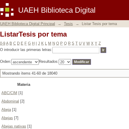
ListarTesis por tema
UAEH Biblioteca Digital
UAEH Biblioteca Digital Principal
→
Tesis
→
Listar Tesis por tema
ListarTesis por tema
0-9
A
B
C
D
E
F
G
H
I
J
K
L
M
N
O
P
Q
R
S
T
U
V
W
X
Y
Z
O introducir las primeras letras:
Orden:
Resultados:
Mostrando ítems 41-60 de 18040
Materia
ABC/CIM
[1]
Abdominal
[2]
Abeja
[1]
Abejas
[7]
Abejas nativas
[1]