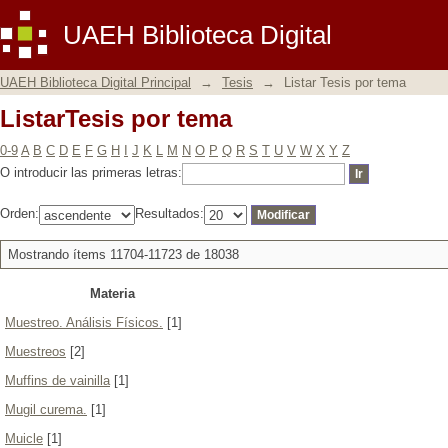
ListarTesis por tema
UAEH Biblioteca Digital
UAEH Biblioteca Digital Principal
→
Tesis
→
Listar Tesis por tema
ListarTesis por tema
0-9
A
B
C
D
E
F
G
H
I
J
K
L
M
N
O
P
Q
R
S
T
U
V
W
X
Y
Z
O introducir las primeras letras:
Orden:
Resultados:
Mostrando ítems 11704-11723 de 18038
Materia
Muestreo. Análisis Físicos.
[1]
Muestreos
[2]
Muffins de vainilla
[1]
Mugil curema.
[1]
Muicle
[1]