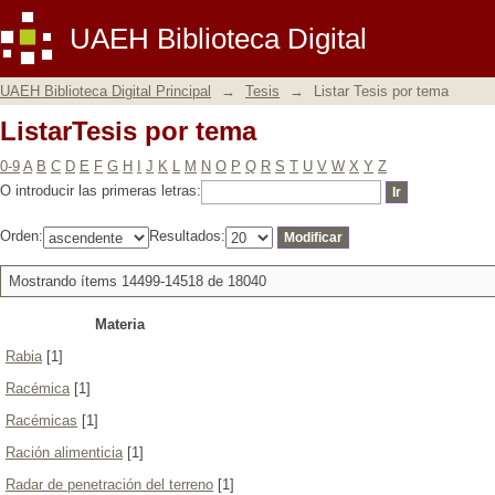
ListarTesis por tema
UAEH Biblioteca Digital
UAEH Biblioteca Digital Principal
→
Tesis
→
Listar Tesis por tema
ListarTesis por tema
0-9
A
B
C
D
E
F
G
H
I
J
K
L
M
N
O
P
Q
R
S
T
U
V
W
X
Y
Z
O introducir las primeras letras:
Orden:
Resultados:
Mostrando ítems 14499-14518 de 18040
Materia
Rabia
[1]
Racémica
[1]
Racémicas
[1]
Ración alimenticia
[1]
Radar de penetración del terreno
[1]