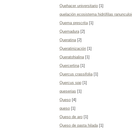
Quehacer universitario
[1]
quelación ecosistema hidrófilas ranunculo
Quema prescrita
[1]
Quemadura
[2]
Queratina
[2]
Queratinización
[1]
Queratohialina
[1]
Quercertina
[1]
Quercus crassifolia
[1]
Quercus spp
[1]
queserias
[1]
Queso
[4]
queso
[1]
Queso de aro
[1]
Queso de pasta hilada
[1]