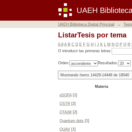
ListarTesis por tema
UAEH Biblioteca 
UAEH Biblioteca Digital Principal
→
Tesi
ListarTesis por tema
0-9
A
B
C
D
E
F
G
H
I
J
K
L
M
N
O
P
Q
R
O introducir las primeras letras:
Orden:
Resultados:
Mostrando ítems 14429-14448 de 18040
Materia
qSOFA
[1]
QSTR
[2]
QTAIM
[2]
Quantum dots
[1]
QUAV
[1]