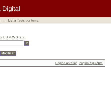
Digital
s
→
Listar Tesis por tema
S
T
U
V
W
X
Y
Z
Página anterior
Página siguiente