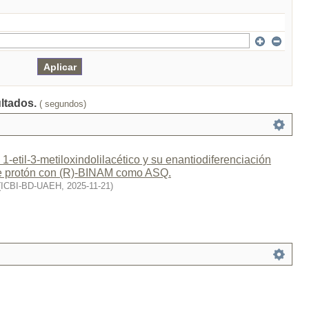
ultados.
( segundos)
 1-etil-3-metiloxindolilacético y su enantiodiferenciación
 protón con (R)-BINAM como ASQ.
(
ICBI-BD-UAEH
,
2025-11-21
)