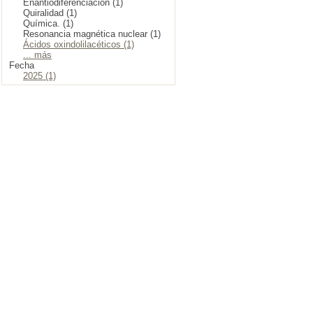
Enantiodiferenciación (1)
Quiralidad (1)
Química. (1)
Resonancia magnética nuclear (1)
Ácidos oxindolilacéticos (1)
... más
Fecha
2025 (1)