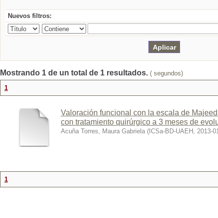
Nuevos filtros:
Mostrando 1 de un total de 1 resultados.
( segundos)
1
Valoración funcional con la escala de Majeed e
con tratamiento quirúrgico a 3 meses de evol
Acuña Torres, Maura Gabriela
(
ICSa-BD-UAEH
,
2013-0
1