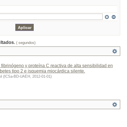
ultados.
( segundos)
fibrinógeno y proteína C reactiva de alta sensibilidad en
betes tipo 2 e isquemia miocárdica silente.
ol
(
ICSa-BD-UAEH
,
2012-01-01
)