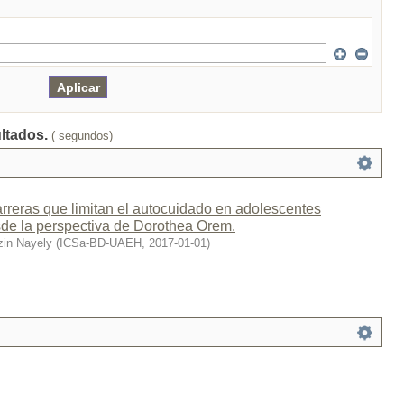
ultados.
( segundos)
rreras que limitan el autocuidado en adolescentes
e la perspectiva de Dorothea Orem.
zin Nayely
(
ICSa-BD-UAEH
,
2017-01-01
)