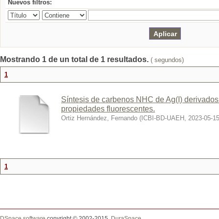
Nuevos filtros:
Mostrando 1 de un total de 1 resultados.
( segundos)
1
Síntesis de carbenos NHC de Ag(I) derivados
propiedades fluorescentes.
Ortiz Hernández, Fernando
(
ICBI-BD-UAEH
,
2023-05-1
1
DSpace software
copyright © 2002-2015
DuraSpace