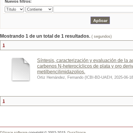
Nuevos filtros:
Mostrando 1 de un total de 1 resultados.
( segundos)
1
Síntesis, caracterización y evaluación de la a
carbenos N-heterocíclicos de plata y oro deri
metilbencilimidazolios.
Ortiz Hernández, Fernando
(
ICBI-BD-UAEH
,
2025-06-1
1
DSpace software
copyright © 2002-2015
DuraSpace