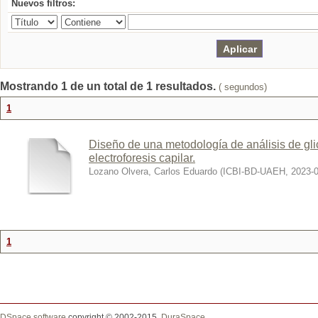
Nuevos filtros:
Mostrando 1 de un total de 1 resultados.
( segundos)
1
Diseño de una metodología de análisis de gli
electroforesis capilar.
Lozano Olvera, Carlos Eduardo
(
ICBI-BD-UAEH
,
2023-
1
DSpace software
copyright © 2002-2015
DuraSpace