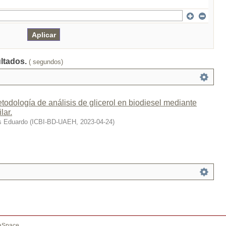
ultados.
( segundos)
odología de análisis de glicerol en biodiesel mediante
lar.
s Eduardo
(
ICBI-BD-UAEH
,
2023-04-24
)
aSpace