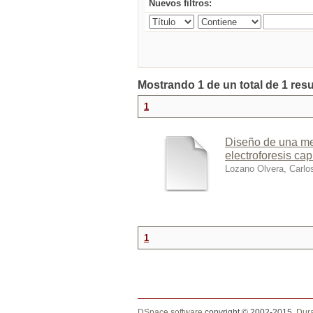
Nuevos filtros:
Mostrando 1 de un total de 1 res
1
Diseño de una met
electroforesis capi
Lozano Olvera, Carlo
1
DSpace software
copyright © 2002-2015
Dur