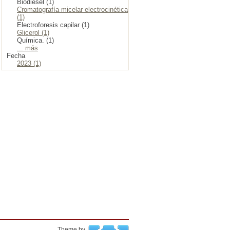
Biodiesel (1)
Cromatografía micelar electrocinética
(1)
Electroforesis capilar (1)
Glicerol (1)
Química. (1)
... más
Fecha
2023 (1)
Theme by