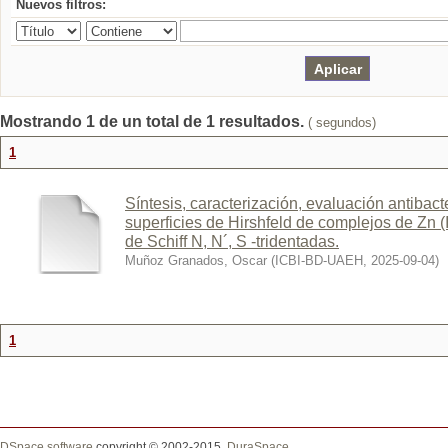
Nuevos filtros:
Mostrando 1 de un total de 1 resultados.
( segundos)
1
Síntesis, caracterización, evaluación antibact
superficies de Hirshfeld de complejos de Zn (I
de Schiff N, N´, S -tridentadas.
Muñoz Granados, Oscar
(
ICBI-BD-UAEH
,
2025-09-04
)
1
DSpace software
copyright © 2002-2015
DuraSpace