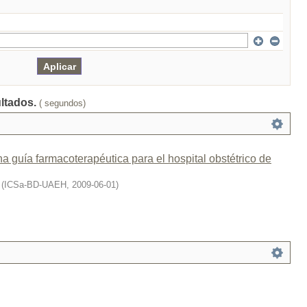
ultados.
( segundos)
a guía farmacoterapéutica para el hospital obstétrico de
(
ICSa-BD-UAEH
,
2009-06-01
)