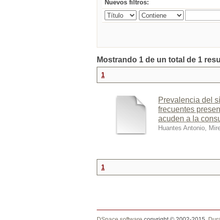
Nuevos filtros:
Mostrando 1 de un total de 1 res
1
Prevalencia del s
frecuentes presen
acuden a la consu
Huantes Antonio, Mir
1
DSpace software
copyright © 2002-2015
Dur