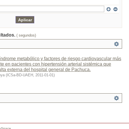
ultados.
( segundos)
índrome metabólico y factores de riesgo cardiovascular más
te en pacientes con hipertensión arterial sistémica que
lta externa del hospital general de Pachuca.
eya
(
ICSa-BD-UAEH
,
2011-01-01
)
aSpace