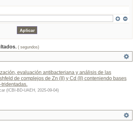
ultados.
( segundos)
ización, evaluación antibacteriana y análisis de las
shfeld de complejos de Zn (II) y Cd (II) conteniendo bases
 -tridentadas.
car
(
ICBI-BD-UAEH
,
2025-09-04
)