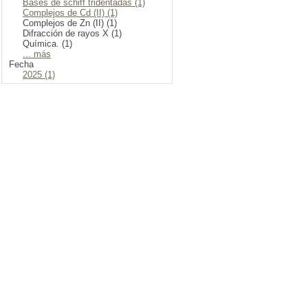
Bases de schiff tridentadas (1)
Complejos de Cd (II) (1)
Complejos de Zn (II) (1)
Difracción de rayos X (1)
Química. (1)
... más
Fecha
2025 (1)