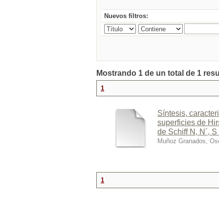
Nuevos filtros:
Mostrando 1 de un total de 1 res
1
Síntesis, caracter
superficies de Hir
de Schiff N, N´, S
Muñoz Granados, Os
1