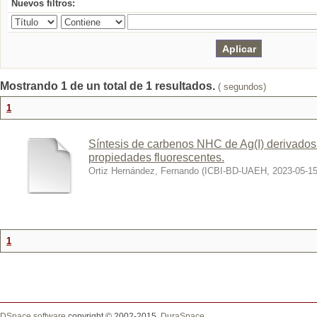
Nuevos filtros:
Mostrando 1 de un total de 1 resultados.
( segundos)
1
Síntesis de carbenos NHC de Ag(I) derivados
propiedades fluorescentes.
Ortiz Hernández, Fernando
(
ICBI-BD-UAEH
,
2023-05-1
1
DSpace software
copyright © 2002-2015
DuraSpace