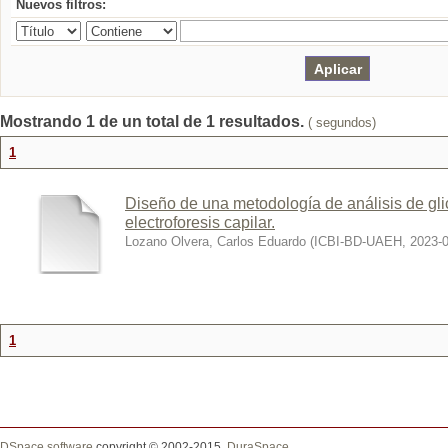
Nuevos filtros:
Mostrando 1 de un total de 1 resultados.
( segundos)
1
Diseño de una metodología de análisis de gli
electroforesis capilar.
Lozano Olvera, Carlos Eduardo
(
ICBI-BD-UAEH
,
2023-
1
DSpace software
copyright © 2002-2015
DuraSpace