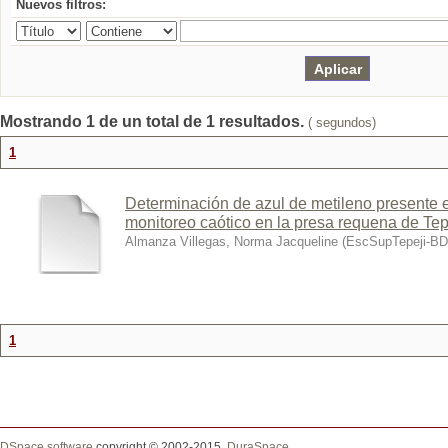
Nuevos filtros:
Mostrando 1 de un total de 1 resultados.
( segundos)
1
Determinación de azul de metileno presente e
monitoreo caótico en la presa requena de Tep
Almanza Villegas, Norma Jacqueline
(
EscSupTepeji-B
1
DSpace software
copyright © 2002-2015
DuraSpace