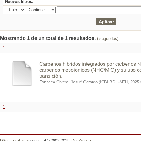
Nuevos filtros:
Mostrando 1 de un total de 1 resultados.
( segundos)
1
Carbenos híbridos integrados por carbenos N-
carbenos mesoiónicos (NHC/MIC) y su uso co
transición.
Fonseca Olvera, Josué Gerardo
(
ICBI-BD-UAEH
,
2025-
1
DSpace software
copyright © 2002-2015
DuraSpace