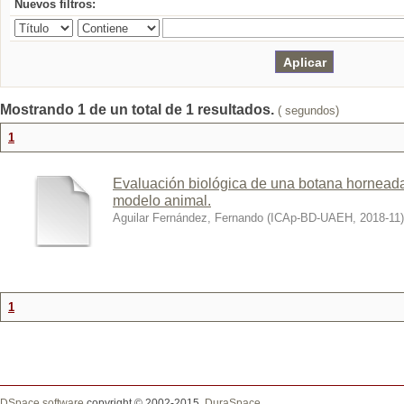
Nuevos filtros:
Mostrando 1 de un total de 1 resultados.
( segundos)
1
Evaluación biológica de una botana horneada
modelo animal.
Aguilar Fernández, Fernando
(
ICAp-BD-UAEH
,
2018-11
)
1
DSpace software
copyright © 2002-2015
DuraSpace