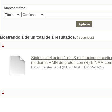
Nuevos filtros:
Mostrando 1 de un total de 1 resultados.
( segundos)
1
Síntesis del ácido 1-etil-3-metiloxindolilacéti
mediante RMN de protón con (R)-BINAM co
Bazán Benítez, Abril
(
ICBI-BD-UAEH
,
2025-11-21
)
1